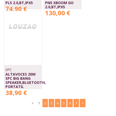
PL5 2.0,BT,IPX5
PN5 XBOOM GO
74,90 €
2.0,BT,IPX5
130,00 €
SPC
ALTAVOCES 20W
SPC BIG BANG
SPEAKER,BLUETOOTH,
PORTATIL
38,90 €
<
1
2
3
4
5
6
7
>