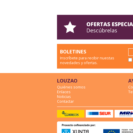
BOLETINES
Inscríbete para recibir nuestas
novedades y ofertas.
LOUZAO
A
Quiénes somos
Co
Enlaces
Te
Noticias
Contactar