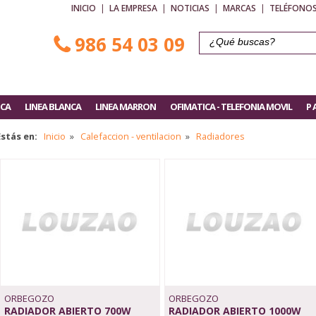
INICIO
|
LA EMPRESA
|
NOTICIAS
|
MARCAS
|
TELÉFONOS
986 54 03 09
ICA
LINEA BLANCA
LINEA MARRON
OFIMATICA - TELEFONIA MOVIL
P 
Estás en:
Inicio
»
Calefaccion - ventilacion
»
Radiadores
ORBEGOZO
ORBEGOZO
RADIADOR ABIERTO 700W
RADIADOR ABIERTO 1000W