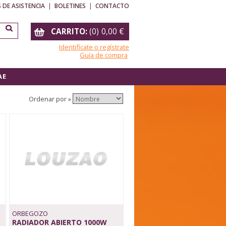
 DE ASISTENCIA
|
BOLETINES
|
CONTACTO
CARRITO:
(
0
)
0,00
€
Identifícate o regístrate
Guía de compra
A E
Ordenar por »
ORBEGOZO
RADIADOR ABIERTO 1000W